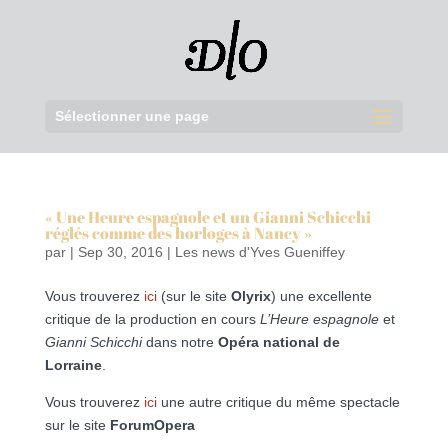
Sélectionner une page
« Une Heure espagnole et un Gianni Schicchi
réglés comme des horloges à Nancy »
par
|
Sep 30, 2016
|
Les news d'Yves Gueniffey
Vous trouverez
ici
(sur le site
Olyrix
) une excellente
critique de la production en cours
L’Heure espagnole
et
Gianni Schicchi
dans notre
Opéra national de
Lorraine
.
Vous trouverez
ici
une autre critique du même spectacle
sur le site
ForumOpera