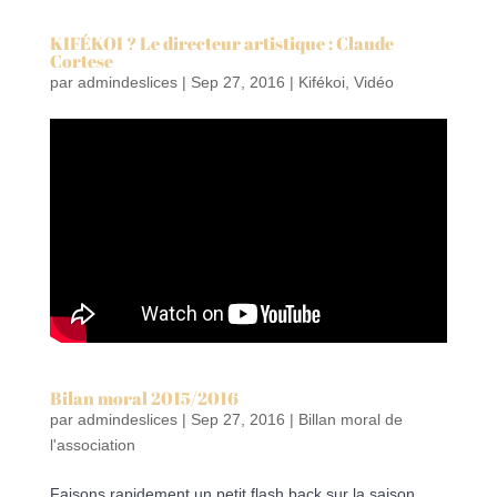
KIFÉKOI ? Le directeur artistique : Claude
Cortese
par
admindeslices
|
Sep 27, 2016
|
Kifékoi
,
Vidéo
Bilan moral 2015/2016
par
admindeslices
|
Sep 27, 2016
|
Billan moral de
l'association
Faisons rapidement un petit flash back sur la saison