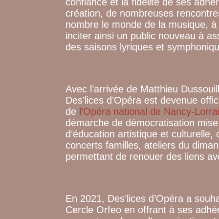
confiance et la fidélité de ses adhé
création, de nombreuses rencontres
nombre le monde de la musique, à le
inciter ainsi un public nouveau à as
des saisons lyriques et symphoniq
Avec l’arrivée de Matthieu Dussouil
Des’lices d’Opéra est devenue offic
de
l’Opéra national de Nancy-Lorra
démarche de démocratisation mise e
d’éducation artistique et culturelle, 
concerts familles, ateliers du dimanc
permettant de renouer des liens a
En 2021, Des’lices d’Opéra a souhai
Cercle Orfeo en offrant à ses adhé