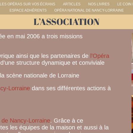
LES OPÉRAS SUR VOS ÉCRANS
ARTICLES
NOS LIVRES
LE COIN
ESPACE ADHÉRENTS
OPÉRA NATIONAL DE NANCY-LORRAINE
L’ASSOCIATION
éée en mai 2006 a trois missions
rique ainsi que les partenaires de
l’Opéra
d’une structure dynamique et conviviale
a scène nationale de Lorraine
ncy-Lorraine
dans ses différentes actions à
l de Nancy-Lorraine
. Grâce à ce
outes les équipes de la maison et aussi à la