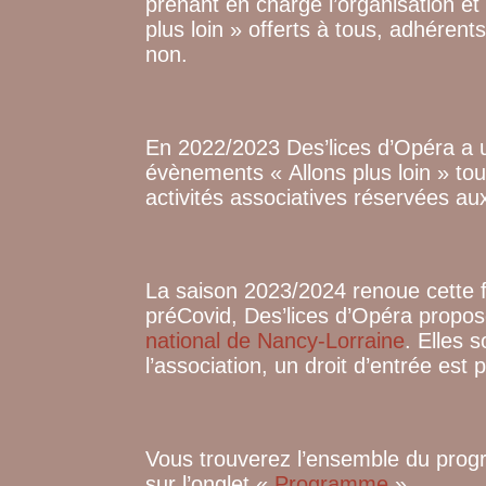
prenant en charge l’organisation e
plus loin » offerts à tous, adhére
non.
En 2022/2023 Des’lices d’Opéra a u
évènements « Allons plus loin » to
activités associatives réservées au
La saison 2023/2024 renoue cette 
préCovid, Des’lices d’Opéra propo
national de Nancy-Lorraine
. Elles 
l’association, un droit d’entrée est
Vous trouverez l’ensemble du progr
sur l’onglet «
Programme
»