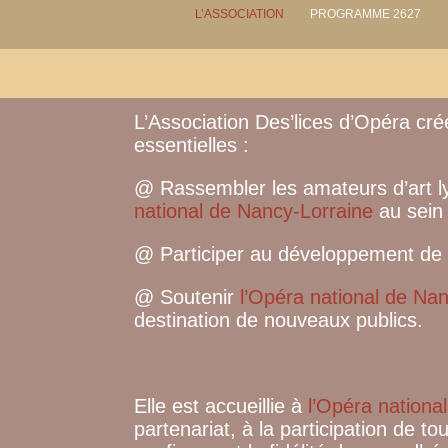
L’ASSOCIATION
PROGRAMME 2627
L’Association Des’lices d’Opéra cr
essentielles :
@ Rassembler les amateurs d’art ly
national de Nancy-Lorraine
au sein 
@ Participer au développement de l
@ Soutenir
l’Opéra national de Na
destination de nouveaux publics.
Elle est accueillie à
l’Opéra nationa
partenariat, à la participation de t