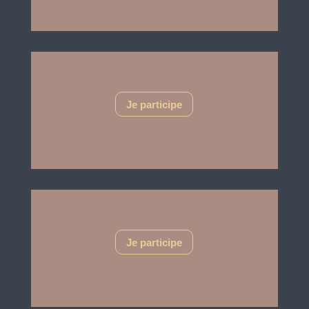
Je participe
Je participe