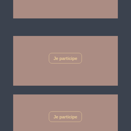
Je participe
Je participe