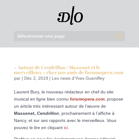
Sélectionner une page
« Autour de Cendrillon : Massenet et le
merveilleux » chez nos amis de forumopera.com
par
|
Déc 2, 2019
|
Les news d'Yves Gueniffey
Laurent Bury, le nouveau rédacteur en chef du site
musical en ligne bien connu
forumopera.com
, propose
un article très intéressant autour de l’œuvre de
Massenet,
Cendrillon
, prochainement à l’affiche à
Nancy, et sur ses rapports avec le merveilleux. Vous
pouvez le lire en cliquant
ici
.