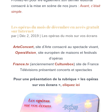
Profitez-en pour lire également son dernier éditorial
consacré à la mise en scène de nos jours :
Avant, c’était
simple
.
Les opéras du mois de décembre en accès gratuit
sur Internet
par
|
Déc 2, 2019
|
Les opéras du mois sur vos écrans
ArteConcert
,
site d’Arte consacré au spectacle vivant,
OperaVision
, site européen de maisons et festivals
d’opéras
France.tv
(anciennement
Culturebox
) site de France
Télévisions présentant concerts et spectacles
Pour une présentation de la rubrique « les opéras
sur vos écrans »,
cliquez ici